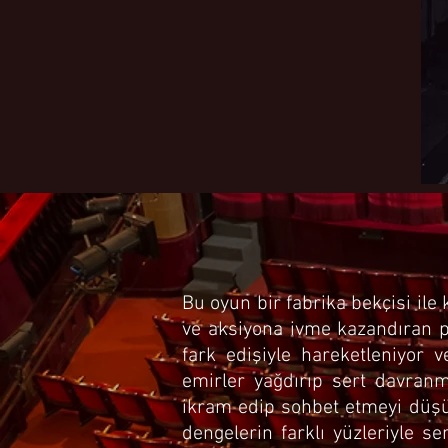
Bu oyun bir fabrika bekçisi il
ve aksiyona ivme kazandıran po
fark edişiyle hareketleniyor 
emirler yağdırıp sert davran
ikram edip sohbet etmeyi düşün
dengelerin farklı yüzleriyle se