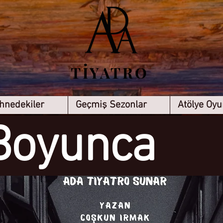
TİYATRO
hnedekiler
Geçmiş Sezonlar
Atölye Oyu
Boyunca