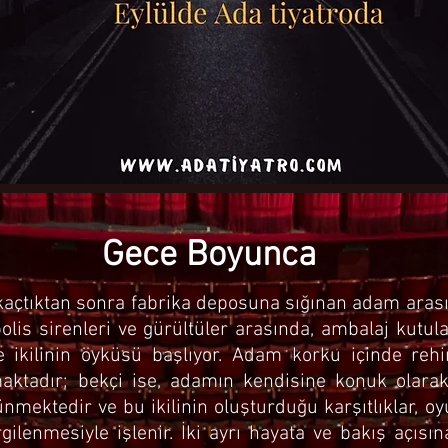
Gece Boyunca
e kaçtıktan sonra fabrika deposuna sığınan adam ara
lis sirenleri ve gürültüler arasında, ambalaj kutul
ve ikilinin öyküsü başlıyor. Adam korku içinde reh
maktadır; bekçi ise, adamın kendisine konuk olara
mektedir ve bu ikilinin oluşturduğu karşıtlıklar, oy
rgilenmesiyle işlenir. İki ayrı hayata ve bakış açıs