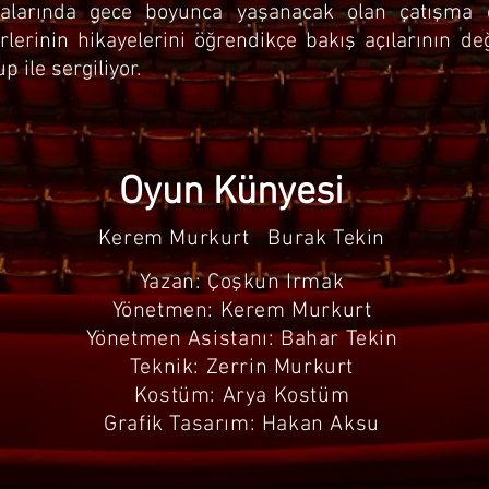
 Aralarında gece boyunca yaşanacak olan çatışma
birlerinin hikayelerini öğrendikçe bakış açılarının de
p ile sergiliyor.
Oyun Künyesi
Kerem Murkurt Burak Tekin
Yazan: Çoşkun Irmak
Yönetmen: Kerem Murkurt
Yönetmen Asistanı: Bahar Tekin
Teknik: Zerrin Murkurt
Kostüm: Arya Kostüm
Grafik Tasarım: Hakan Aksu