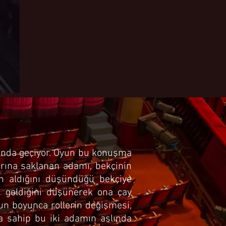
sında geçiyor. Oyun bu konuşma
arına saklanan adamı, bekçinin
in aldığını düşündüğü bekçiye
k geldiğini düşünerek ona çay
un boyunca rollerin değişmesi,
ına sahip bu iki adamın aslında