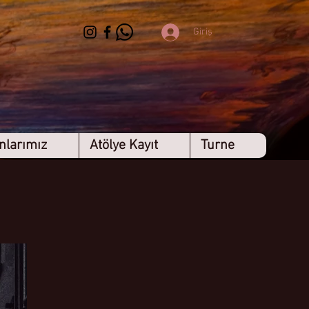
Giriş
nlarımız
Atölye Kayıt
Turne