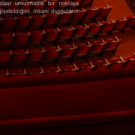
 olayı umulmadık bir noktaya
ğişebildiğini, insani duyguların